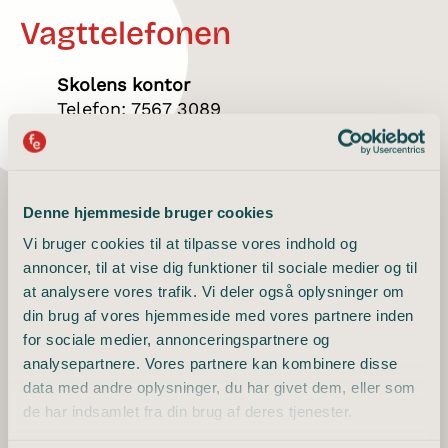
Vagttelefonen
Skolens kontor
Telefon: 7567 3089
Email: info@flemmingefterskole.dk
Åbningstider
Mandag – torsdag 08-15
Denne hjemmeside bruger cookies
Fredag 08-14
Vi bruger cookies til at tilpasse vores indhold og
annoncer, til at vise dig funktioner til sociale medier og til
Værdier og historie
Du finder os her
at analysere vores trafik. Vi deler også oplysninger om
Medarbejdere
din brug af vores hjemmeside med vores partnere inden
for sociale medier, annonceringspartnere og
Faciliteter og udlejning
Skolesvinget 1, 8762 Flemming
analysepartnere. Vores partnere kan kombinere disse
Godt at vide
Ved arrangementer anbefaler vi, at du
data med andre oplysninger, du har givet dem, eller som
parkerer på den store parkeringsplads bag
Flexholdet
de har indsamlet fra din brug af deres tjenester.
hallerne.
Job på Flemming