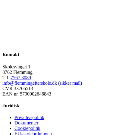
Kontakt
Skolesvinget 1
8762 Flemming
Tlf.
7567 3089
info@flemmingefterskole.dk (sikker mail)
CVR 33766513
EAN nr. 5790002646843
Juridisk
Privatlivspolitik
Dokumenter
Cookiepolitik
EU-skoleordningen