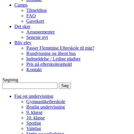
Camps
Tilmelding
FAQ
Gavekort
Det sker
Arrangementer
Seneste nyt
Bliv elev
Passer Flemming Efterskole til mig?
Rundvisning og åbent hus
Indmeldelse / Ledige pladser
Pris på efterskoleophold
Kontakt
Søgning
Søg
efter:
Fag og undervisning
Gymnastikefterskole
Boglig undervisning
9. klasse
10. klasse
Spotfag
Valgfag
Støtte og vejledning