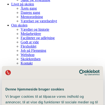
Livet på skolen
Årets gang
Dagens gang
Mentorordning
Værelser og værelsesbyt
Om skolen
Værdier og historie
Medarbejdere
Faciliteter og udlejning
Godt at vide
Flexholdet
Job på Flemming
Webshop
Skolekredsen
Kontakt
Camps
Tilmelding
FAQ
Gavekort
Det sker
Arrangementer
Denne hjemmeside bruger cookies
Seneste nyt
Vi bruger cookies til at tilpasse vores indhold og
Bliv elev
Passer Flemming Efterskole til mig?
annoncer, til at vise dig funktioner til sociale medier og til