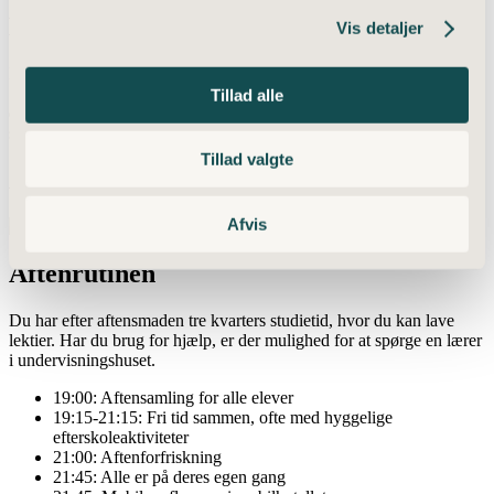
Morgenrutinen
Vis detaljer
Du står selv for at stille vækkeuret og komme op om morgenen. Kl.
7:20 går alle i spisesalen og får morgenmad. Herefter sørger du og
Tillad alle
din rumme for at rydde op på jeres værelse, lufte ud og redde jeres
senge, så du er klar til, at de boglige fag starter kl. 8:00.
Tillad valgte
Aftenrutinen
Afvis
Aftenrutinen
Du har efter aftensmaden tre kvarters studietid, hvor du kan lave
lektier. Har du brug for hjælp, er der mulighed for at spørge en lærer
i undervisningshuset.
19:00: Aftensamling for alle elever
19:15-21:15: Fri tid sammen, ofte med hyggelige
efterskoleaktiviteter
21:00: Aftenforfriskning
21:45: Alle er på deres egen gang