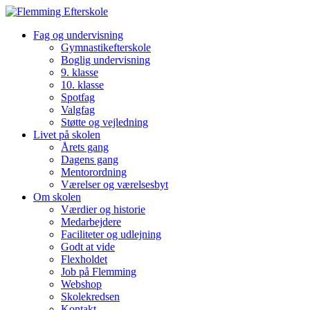
Fag og undervisning
Gymnastikefterskole
Boglig undervisning
9. klasse
10. klasse
Spotfag
Valgfag
Støtte og vejledning
Livet på skolen
Årets gang
Dagens gang
Mentorordning
Værelser og værelsesbyt
Om skolen
Værdier og historie
Medarbejdere
Faciliteter og udlejning
Godt at vide
Flexholdet
Job på Flemming
Webshop
Skolekredsen
Kontakt