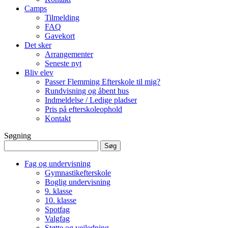
Camps
Tilmelding
FAQ
Gavekort
Det sker
Arrangementer
Seneste nyt
Bliv elev
Passer Flemming Efterskole til mig?
Rundvisning og åbent hus
Indmeldelse / Ledige pladser
Pris på efterskoleophold
Kontakt
Søgning
Søg
efter:
Fag og undervisning
Gymnastikefterskole
Boglig undervisning
9. klasse
10. klasse
Spotfag
Valgfag
Støtte og vejledning