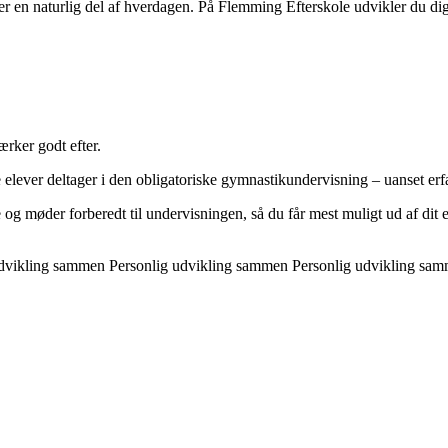
d er en naturlig del af hverdagen. På Flemming Efterskole udvikler du d
ærker godt efter.
elever deltager i den obligatoriske gymnastikundervisning – uanset erfa
g møder forberedt til undervisningen, så du får mest muligt ud af dit e
udvikling sammen
Personlig udvikling sammen
Personlig udvikling sa