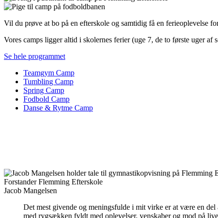
Vil du prøve at bo på en efterskole og samtidig få en ferieoplevelse 
Vores camps ligger altid i skolernes ferier (uge 7, de to første uger af
Se hele programmet
Teamgym Camp
Tumbling Camp
Spring Camp
Fodbold Camp
Danse & Rytme Camp
Forstander Flemming Efterskole
Jacob Mangelsen
Det mest givende og meningsfulde i mit virke er at være en del a
med rygsækken fyldt med oplevelser, venskaber og mod på livet o