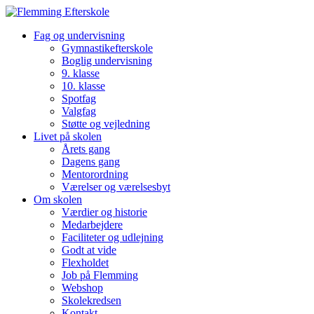
Fag og undervisning
Gymnastikefterskole
Boglig undervisning
9. klasse
10. klasse
Spotfag
Valgfag
Støtte og vejledning
Livet på skolen
Årets gang
Dagens gang
Mentorordning
Værelser og værelsesbyt
Om skolen
Værdier og historie
Medarbejdere
Faciliteter og udlejning
Godt at vide
Flexholdet
Job på Flemming
Webshop
Skolekredsen
Kontakt