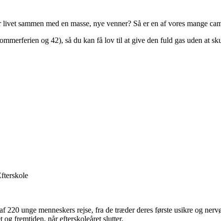
for livet sammen med en masse, nye venner? Så er en af vores mange cam
 sommerferien og 42), så du kan få lov til at give den fuld gas uden at sku
f 220 unge menneskers rejse, fra de træder deres første usikre og nervøs
g fremtiden, når efterskoleåret slutter.