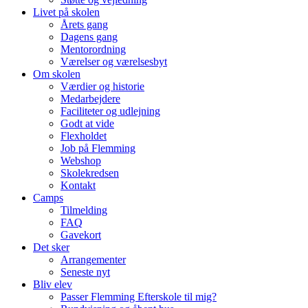
Livet på skolen
Årets gang
Dagens gang
Mentorordning
Værelser og værelsesbyt
Om skolen
Værdier og historie
Medarbejdere
Faciliteter og udlejning
Godt at vide
Flexholdet
Job på Flemming
Webshop
Skolekredsen
Kontakt
Camps
Tilmelding
FAQ
Gavekort
Det sker
Arrangementer
Seneste nyt
Bliv elev
Passer Flemming Efterskole til mig?